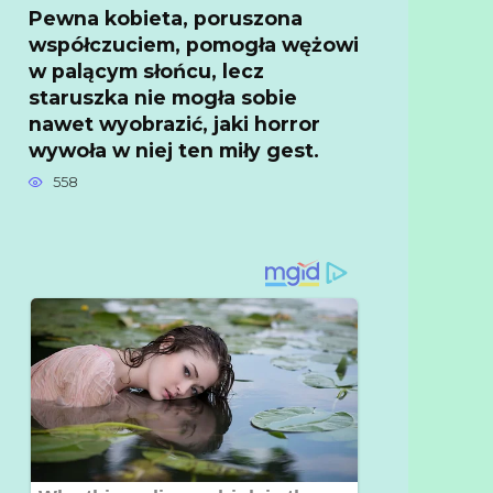
Pewna kobieta, poruszona
współczuciem, pomogła wężowi
w palącym słońcu, lecz
staruszka nie mogła sobie
nawet wyobrazić, jaki horror
wywoła w niej ten miły gest.
558