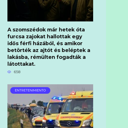
A szomszédok már hetek óta
furcsa zajokat hallottak egy
idős férfi házából, és amikor
betörték az ajtót és beléptek a
lakásba, rémülten fogadták a
látottakat.
658
ENTRETENIMIENTO