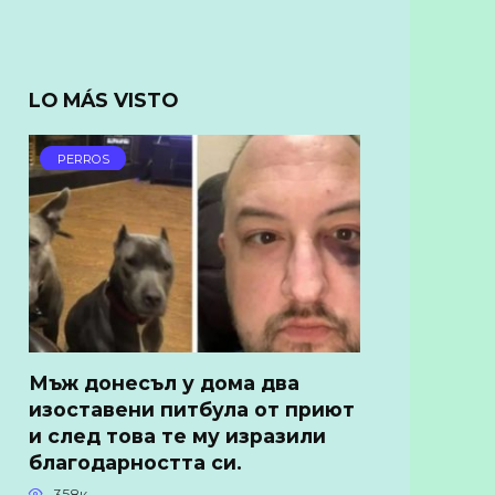
LO MÁS VISTO
PERROS
Мъж донесъл у дома два
изоставени питбула от приют
и след това те му изразили
благодарността си.
358к.