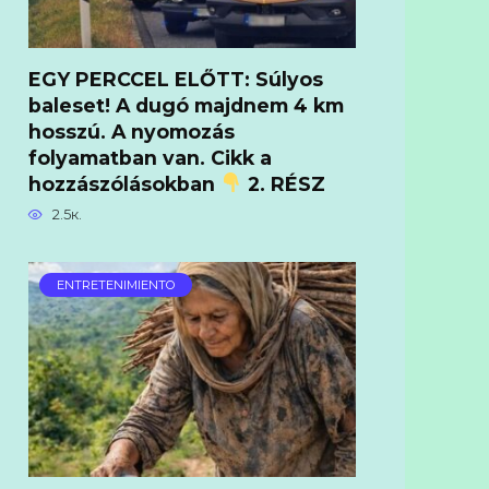
EGY PERCCEL ELŐTT: Súlyos
baleset! A dugó majdnem 4 km
hosszú. A nyomozás
folyamatban van. Cikk a
hozzászólásokban
2. RÉSZ
2.5к.
ENTRETENIMIENTO