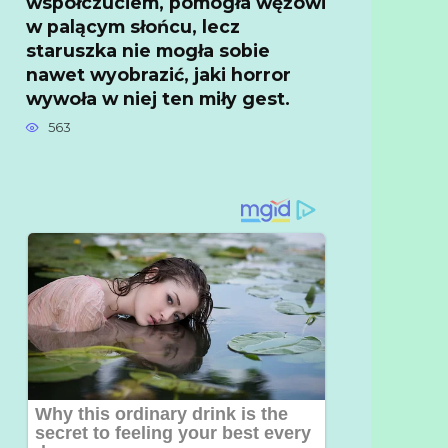
współczuciem, pomogła wężowi
w palącym słońcu, lecz
staruszka nie mogła sobie
nawet wyobrazić, jaki horror
wywoła w niej ten miły gest.
563