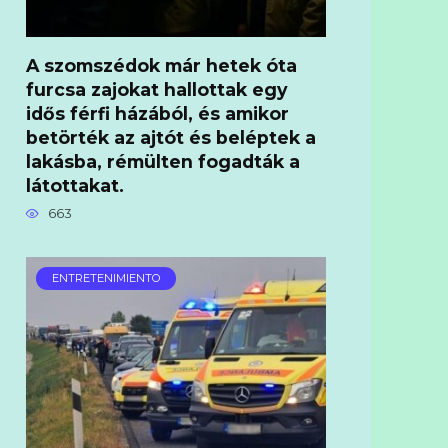
A szomszédok már hetek óta
furcsa zajokat hallottak egy
idős férfi házából, és amikor
betörték az ajtót és beléptek a
lakásba, rémülten fogadták a
látottakat.
663
ENTRETENIMIENTO