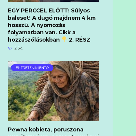
EGY PERCCEL ELŐTT: Súlyos
baleset! A dugó majdnem 4 km
hosszú. A nyomozás
folyamatban van. Cikk a
hozzászólásokban
2. RÉSZ
2.5к.
ENTRETENIMIENTO
Pewna kobieta, poruszona