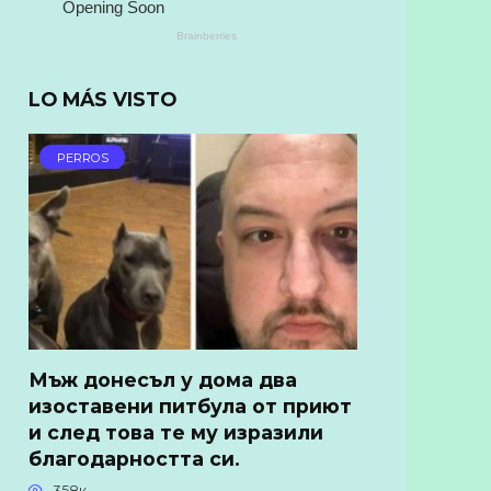
LO MÁS VISTO
PERROS
Мъж донесъл у дома два
изоставени питбула от приют
и след това те му изразили
благодарността си.
358к.