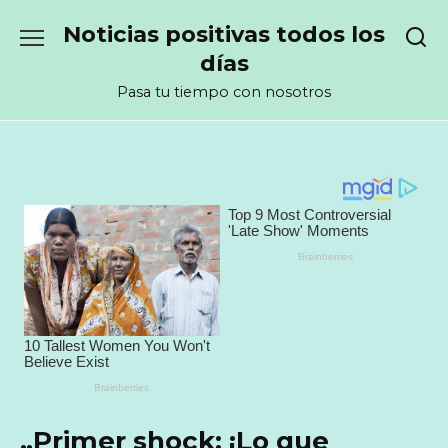
Перейти
Noticias positivas todos los
к
содержанию
días
Pasa tu tiempo con nosotros
„Primer shock: ¡Lo que