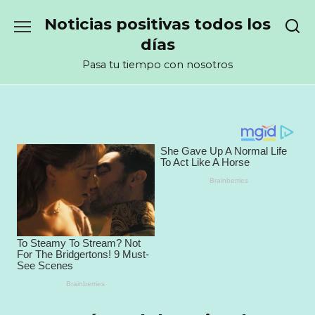
Перейти
Noticias positivas todos los
к
содержанию
días
Pasa tu tiempo con nosotros