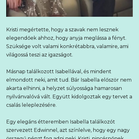
Kristi megértette, hogy a szavak nem lesznek
elegendőek ahhoz, hogy anyja meglássa a fényt.
Szüksége volt valami konkrétabbra, valamire, ami
világossá teszi az igazságot.
Másnap találkozott Isabellával, és mindent
elmondott neki, amit tud. Bár Isabella először nem
akarta elhinni, a helyzet súlyossága hamarosan
nyilvánvalóvá vált. Együtt kidolgoztak egy tervet a
csalás leleplezésére.
Egy elegáns étteremben Isabella találkozót
szervezett Edwinnel, azt színlelve, hogy egy nagy
összegű pénzt fog adni neki. Kristi, pincérnőnek