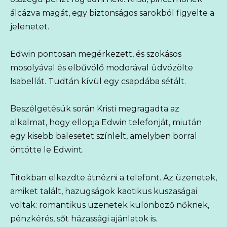
álcázva magát, egy biztonságos sarokból figyelte a
jelenetet.
Edwin pontosan megérkezett, és szokásos
mosolyával és elbűvölő modorával üdvözölte
Isabellát. Tudtán kívül egy csapdába sétált.
Beszélgetésük során Kristi megragadta az
alkalmat, hogy ellopja Edwin telefonját, miután
egy kisebb balesetet színlelt, amelyben borral
öntötte le Edwint.
Titokban elkezdte átnézni a telefont. Az üzenetek,
amiket talált, hazugságok kaotikus kuszaságai
voltak: romantikus üzenetek különböző nőknek,
pénzkérés, sőt házassági ajánlatok is.