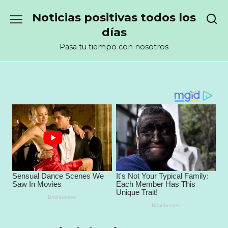
Перейти
Noticias positivas todos los
к
содержанию
días
Pasa tu tiempo con nosotros