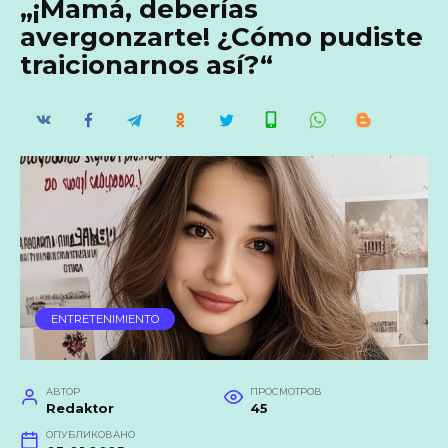
„¡Mamá, deberías
avergonzarte! ¿Cómo pudiste
traicionarnos así?“
ENTRETENIMIENTO
АВТОР
ПРОСМОТРОВ
Redaktor
45
ОПУБЛИКОВАНО