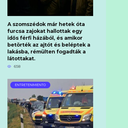
A szomszédok már hetek óta
furcsa zajokat hallottak egy
idős férfi házából, és amikor
betörték az ajtót és beléptek a
lakásba, rémülten fogadták a
látottakat.
658
ENTRETENIMIENTO