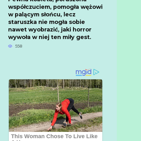
współczuciem, pomogła wężowi
w palącym słońcu, lecz
staruszka nie mogła sobie
nawet wyobrazić, jaki horror
wywoła w niej ten miły gest.
558