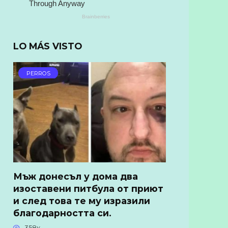
LO MÁS VISTO
PERROS
Мъж донесъл у дома два
изоставени питбула от приют
и след това те му изразили
благодарността си.
358к.