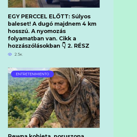
EGY PERCCEL ELŐTT: Súlyos
baleset! A dugó majdnem 4 km
hosszú. A nyomozás
folyamatban van. Cikk a
hozzászólásokban 👇 2. RÉSZ
2.5к.
ENTRETENIMIENTO
Pewna kobieta, poruszona