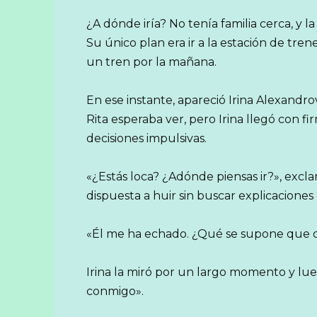
¿A dónde iría? No tenía familia cerca, y 
Su único plan era ir a la estación de tre
un tren por la mañana.
En ese instante, apareció Irina Alexandro
Rita esperaba ver, pero Irina llegó con f
decisiones impulsivas.
«¿Estás loca? ¿Adónde piensas ir?», excla
dispuesta a huir sin buscar explicaciones
«Él me ha echado. ¿Qué se supone que de
Irina la miró por un largo momento y lue
conmigo».