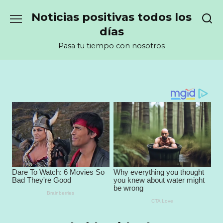
Перейти
Noticias positivas todos los
к
содержанию
días
Pasa tu tiempo con nosotros