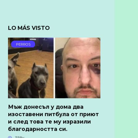
LO MÁS VISTO
PERROS
Мъж донесъл у дома два
изоставени питбула от приют
и след това те му изразили
благодарността си.
358к.