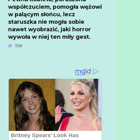
współczuciem, pomogła wężowi
w palącym słońcu, lecz
staruszka nie mogła sobie
nawet wyobrazić, jaki horror
wywoła w niej ten miły gest.
558