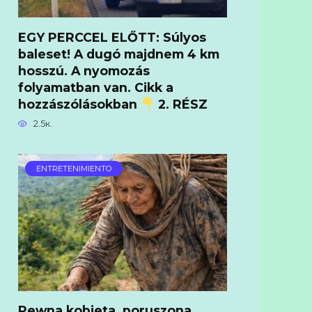
EGY PERCCEL ELŐTT: Súlyos
baleset! A dugó majdnem 4 km
hosszú. A nyomozás
folyamatban van. Cikk a
hozzászólásokban
2. RÉSZ
2.5к.
ENTRETENIMIENTO
Pewna kobieta, poruszona