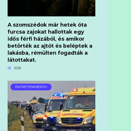
A szomszédok már hetek óta
furcsa zajokat hallottak egy
idős férfi házából, és amikor
betörték az ajtót és beléptek a
lakásba, rémülten fogadták a
látottakat.
658
ENTRETENIMIENTO