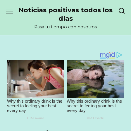
Перейти
Noticias positivas todos los
к
содержанию
días
Pasa tu tiempo con nosotros