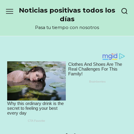
Перейти
Noticias positivas todos los
к
содержанию
días
Pasa tu tiempo con nosotros