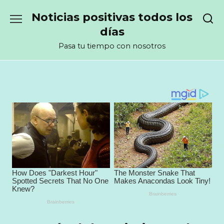
Перейти
Noticias positivas todos los
к
содержанию
días
Pasa tu tiempo con nosotros