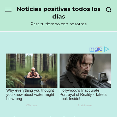
Перейти
Noticias positivas todos los
к
содержанию
días
Pasa tu tiempo con nosotros