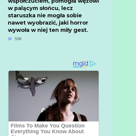
współczuciem, pomogła wężowi
w palącym słońcu, lecz
staruszka nie mogła sobie
nawet wyobrazić, jaki horror
wywoła w niej ten miły gest.
558