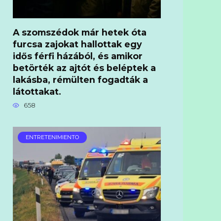
A szomszédok már hetek óta
furcsa zajokat hallottak egy
idős férfi házából, és amikor
betörték az ajtót és beléptek a
lakásba, rémülten fogadták a
látottakat.
658
ENTRETENIMIENTO