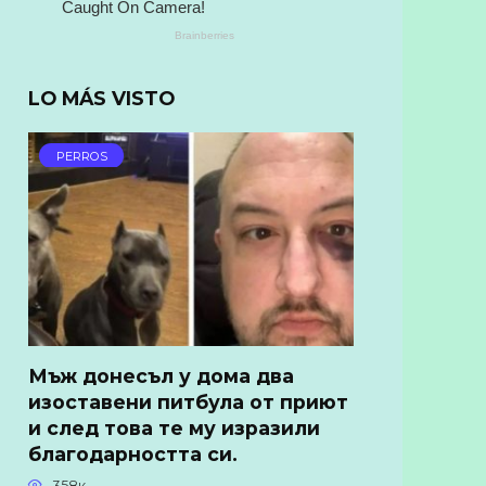
LO MÁS VISTO
PERROS
Мъж донесъл у дома два
изоставени питбула от приют
и след това те му изразили
благодарността си.
358к.