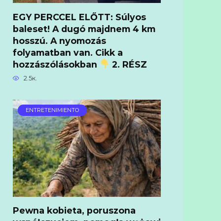
EGY PERCCEL ELŐTT: Súlyos
baleset! A dugó majdnem 4 km
hosszú. A nyomozás
folyamatban van. Cikk a
hozzászólásokban
2. RÉSZ
2.5к.
ENTRETENIMIENTO
Pewna kobieta, poruszona