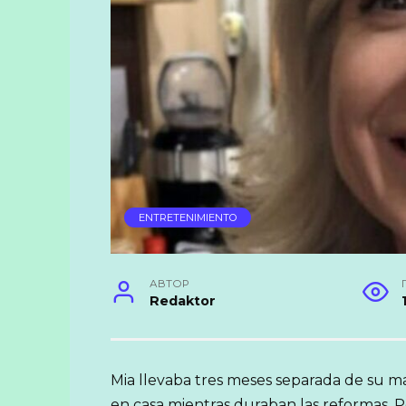
ENTRETENIMIENTO
АВТОР
Redaktor
Mia llevaba tres meses separada de su ma
en casa mientras duraban las reformas. P