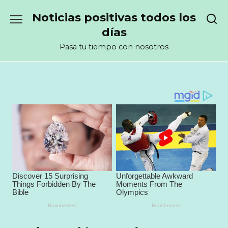
Перейти
Noticias positivas todos los
к
содержанию
días
Pasa tu tiempo con nosotros