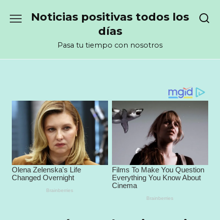
Перейти
Noticias positivas todos los
к
содержанию
días
Pasa tu tiempo con nosotros