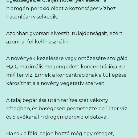
Egészséges, erőteljes növények esetén a
hidrogén-peroxid oldat a közönséges vízhez
hasonlóan viselkedik.
Azonban gyorsan elveszíti tulajdonságait, ezért
azonnal fel kell használni.
A növények kezelésére vagy öntözésére szolgáló
H₂O₂ maximális megengedett koncentrációja 30
ml/liter víz. Ennek a koncentrációnak a túllépése
károsíthatja a növény vegetatív szerveit.
A talaj bepárlása után terítse szét vékony
rétegben, és bőségesen permetezze be 1 liter víz
és 5 evőkanál hidrogén-peroxid oldatával.
Ha sok a föld, adjon hozzá még egy réteget,