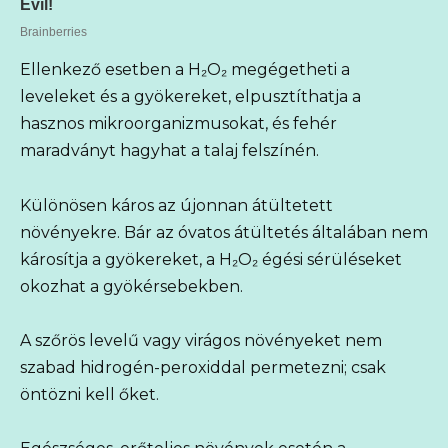
Ellenkező esetben a H₂O₂ megégetheti a
leveleket és a gyökereket, elpusztíthatja a
hasznos mikroorganizmusokat, és fehér
maradványt hagyhat a talaj felszínén.
Különösen káros az újonnan átültetett
növényekre. Bár az óvatos átültetés általában nem
károsítja a gyökereket, a H₂O₂ égési sérüléseket
okozhat a gyökérsebekben.
A szőrös levelű vagy virágos növényeket nem
szabad hidrogén-peroxiddal permetezni; csak
öntözni kell őket.