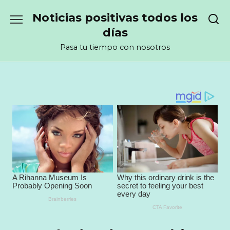
Перейти
Noticias positivas todos los
к
содержанию
días
Pasa tu tiempo con nosotros