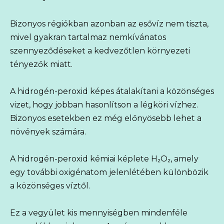
Bizonyos régiókban azonban az esővíz nem tiszta,
mivel gyakran tartalmaz nemkívánatos
szennyeződéseket a kedvezőtlen környezeti
tényezők miatt.
A hidrogén-peroxid képes átalakítani a közönséges
vizet, hogy jobban hasonlítson a légköri vízhez.
Bizonyos esetekben ez még előnyösebb lehet a
növények számára.
A hidrogén-peroxid kémiai képlete H₂O₂, amely
egy további oxigénatom jelenlétében különbözik
a közönséges víztől.
Ez a vegyület kis mennyiségben mindenféle