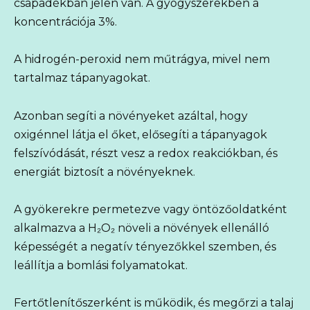
csapadékban jelen van. A gyógyszerekben a
koncentrációja 3%.
A hidrogén-peroxid nem műtrágya, mivel nem
tartalmaz tápanyagokat.
Azonban segíti a növényeket azáltal, hogy
oxigénnel látja el őket, elősegíti a tápanyagok
felszívódását, részt vesz a redox reakciókban, és
energiát biztosít a növényeknek.
A gyökerekre permetezve vagy öntözőoldatként
alkalmazva a H₂O₂ növeli a növények ellenálló
képességét a negatív tényezőkkel szemben, és
leállítja a bomlási folyamatokat.
Fertőtlenítőszerként is működik, és megőrzi a talaj