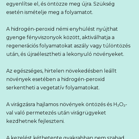
egyenlítse el, és öntözze meg újra. Szükség
esetén ismételje meg a folyamatot.
A hidrogén-peroxid némi enyhülést nyújthat
gyenge fényviszonyok között, aktiválhatja a
regenerációs folyamatokat aszály vagy túlöntözés
után, és újraélesztheti a lekonyuló növényeket.
Az egészséges, hirtelen növekedésben leállt
növények esetében a hidrogén-peroxid
serkentheti a vegetatív folyamatokat.
A virágzásra hajlamos növények öntözés és H₂O₂-
val való permetezés után virágrügyeket
kezdhetnek fejleszteni.
A kezelést kéthetente gyakrabban nem szabad