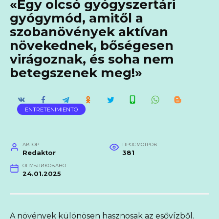
«Egy olcsó gyógyszertári
gyógymód, amitől a
szobanövények aktívan
növekednek, bőségesen
virágoznak, és soha nem
betegszenek meg!»
ENTRETENIMIENTO
АВТОР
ПРОСМОТРОВ
Redaktor
381
ОПУБЛИКОВАНО
24.01.2025
A növények különösen hasznosak az esővízből.