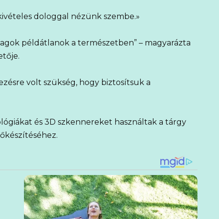
i kivételes dologgal nézünk szembe.»
nyagok példátlanok a természetben” – magyarázta
etője.
ezésre volt szükség, hogy biztosítsuk a
ógiákat és 3D szkennereket használtak a tárgy
lőkészítéséhez.