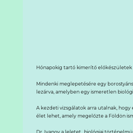
Hónapokig tartó kimerítő előkészületek 
Mindenki meglepetésére egy borostyáns
lezárva, amelyben egy ismeretlen biológi
A kezdeti vizsgálatok arra utalnak, hogy
élet lehet, amely megelőzte a Földön ism
Dr. Ivanov a leletet „biológiai történel