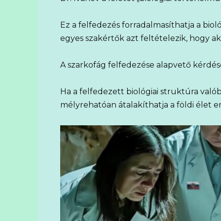
Ez a felfedezés forradalmasíthatja a bioló
egyes szakértők azt feltételezik, hogy aká
A szarkofág felfedezése alapvető kérdés
Ha a felfedezett biológiai struktúra val
mélyrehatóan átalakíthatja a földi élet e