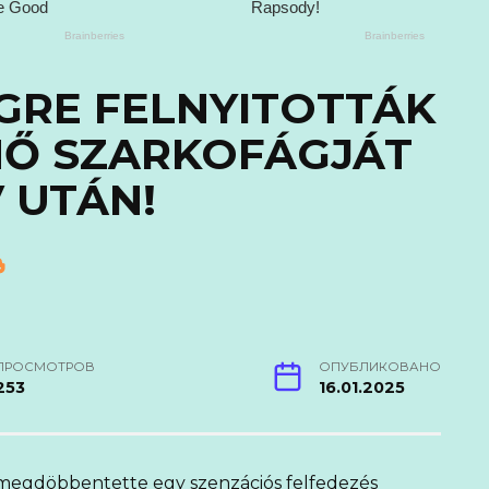
GRE FELNYITOTTÁK
NŐ SZARKOFÁGJÁT
V UTÁN!
ПРОСМОТРОВ
ОПУБЛИКОВАНО
253
16.01.2025
egdöbbentette egy szenzációs felfedezés