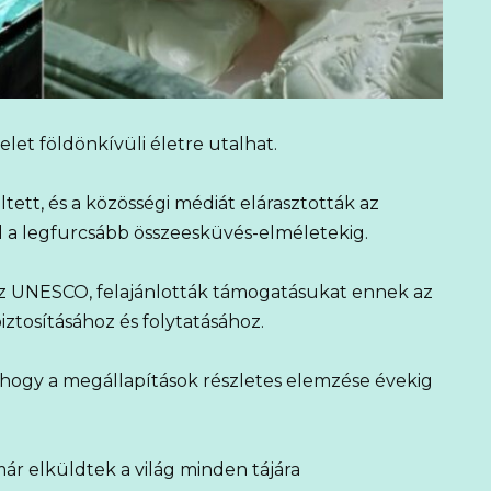
lelet földönkívüli életre utalhat.
ltett, és a közösségi médiát elárasztották az
l a legfurcsább összeesküvés-elméletekig.
az UNESCO, felajánlották támogatásukat ennek az
ztosításához és folytatásához.
 hogy a megállapítások részletes elemzése évekig
ár elküldtek a világ minden tájára