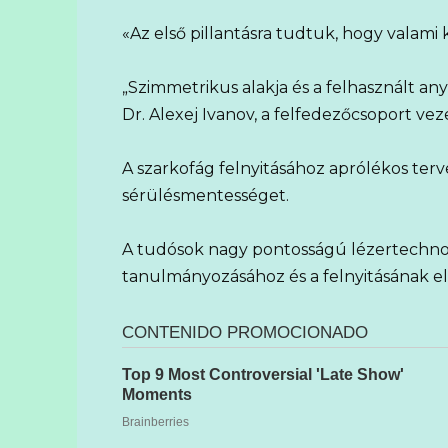
«Az első pillantásra tudtuk, hogy valam
„Szimmetrikus alakja és a felhasznált a
Dr. Alexej Ivanov, a felfedezőcsoport vez
A szarkofág felnyitásához aprólékos terv
sérülésmentességet.
A tudósok nagy pontosságú lézertechnol
tanulmányozásához és a felnyitásának e