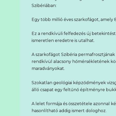
Szibériában:
Egy több millió éves szarkofágot, amely 8
Ez a rendkívüli felfedezés új betekintést
ismeretlen eredetre is utalhat.
A szarkofágot Szibéria permafrosztjának
rendkívül alacsony hőmérsékletének kö
maradványokat.
Szokatlan geológiai képződmények vizs
álló csapat egy feltűnő építményre buk
A lelet formája és összetétele azonnal k
hasonlítható addig ismert dologhoz.