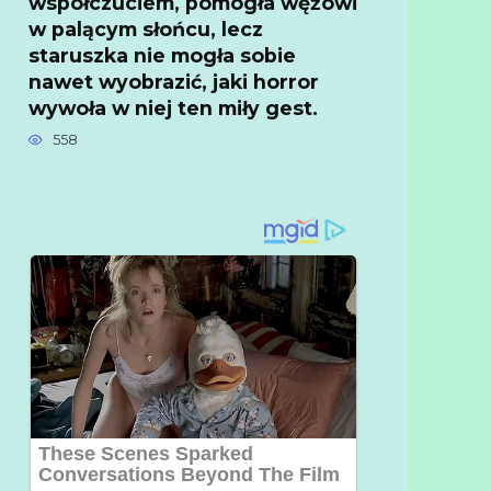
współczuciem, pomogła wężowi
w palącym słońcu, lecz
staruszka nie mogła sobie
nawet wyobrazić, jaki horror
wywoła w niej ten miły gest.
558