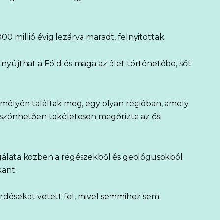
00 millió évig lezárva maradt, felnyitottak.
 nyújthat a Föld és maga az élet történetébe, sőt
 mélyén találták meg, egy olyan régióban, amely
szönhetően tökéletesen megőrizte az ősi
gálata közben a régészekből és geológusokból
kant.
érdéseket vetett fel, mivel semmihez sem