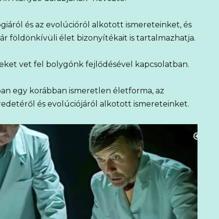
giáról és az evolúcióról alkotott ismereteinket, és
r földönkívüli élet bizonyítékait is tartalmazhatja.
eket vet fel bolygónk fejlődésével kapcsolatban.
óban egy korábban ismeretlen életforma, az
redetéről és evolúciójáról alkotott ismereteinket.