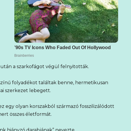
után a szarkofágot végül felnyitották.
zínű folyadékot találtak benne, hermetikusan
ai szerkezet lebegett.
 ez egy olyan korszakból származó fosszilizálódott
ert összes életformát.
münk hiányzó darabjának” nevezte.