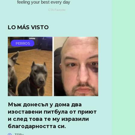
LO MÁS VISTO
PERROS
Мъж донесъл у дома два
изоставени питбула от приют
и след това те му изразили
благодарността си.
358к.