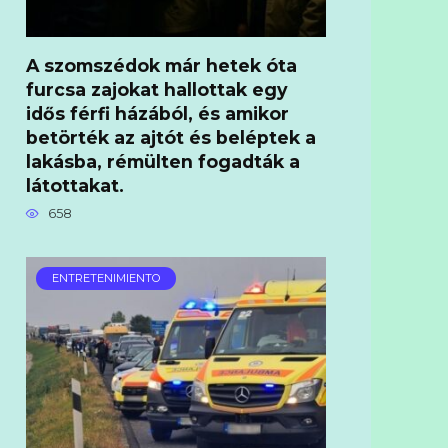
A szomszédok már hetek óta
furcsa zajokat hallottak egy
idős férfi házából, és amikor
betörték az ajtót és beléptek a
lakásba, rémülten fogadták a
látottakat.
658
ENTRETENIMIENTO