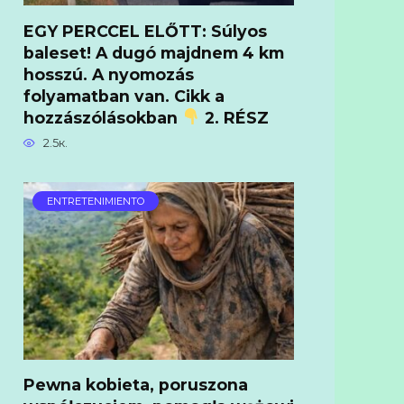
EGY PERCCEL ELŐTT: Súlyos
baleset! A dugó majdnem 4 km
hosszú. A nyomozás
folyamatban van. Cikk a
hozzászólásokban
2. RÉSZ
2.5к.
ENTRETENIMIENTO
Pewna kobieta, poruszona