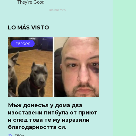
LO MÁS VISTO
PERROS
Мъж донесъл у дома два
изоставени питбула от приют
и след това те му изразили
благодарността си.
358к.