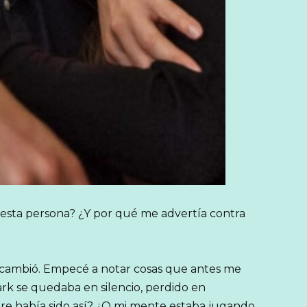
a esta persona? ¿Y por qué me advertía contra
n cambió. Empecé a notar cosas que antes me
ark se quedaba en silencio, perdido en
e había sido así? ¿O mi mente estaba jugando