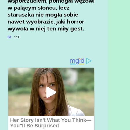
współczuciem, pomogła wężowi
w palącym słońcu, lecz
staruszka nie mogła sobie
nawet wyobrazić, jaki horror
wywoła w niej ten miły gest.
558