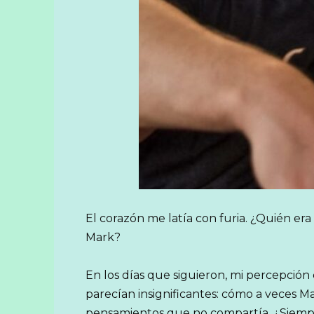
El corazón me latía con furia. ¿Quién er
Mark?
En los días que siguieron, mi percepció
parecían insignificantes: cómo a veces M
pensamientos que no compartía. ¿Siempr