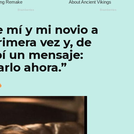
e mí y mi novio a
imera vez y, de
bí un mensaje:
rlo ahora.”