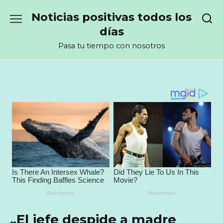
Перейти
Noticias positivas todos los
к
содержанию
días
Pasa tu tiempo con nosotros
„El jefe despide a madre