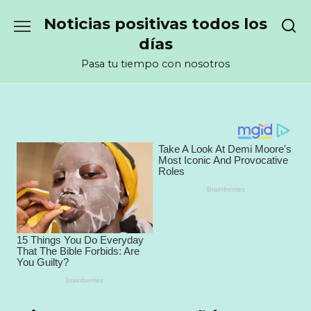
Перейти
Noticias positivas todos los
к
содержанию
días
Pasa tu tiempo con nosotros