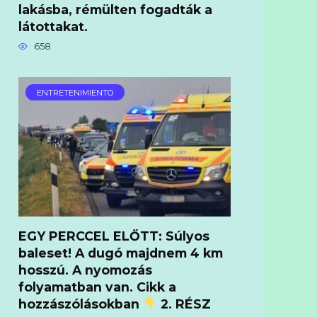
lakásba, rémülten fogadták a
látottakat.
658
ENTRETENIMIENTO
EGY PERCCEL ELŐTT: Súlyos
baleset! A dugó majdnem 4 km
hosszú. A nyomozás
folyamatban van. Cikk a
hozzászólásokban
2. RÉSZ