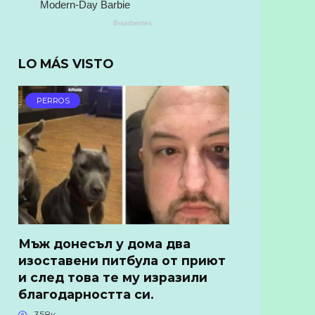
LO MÁS VISTO
PERROS
Мъж донесъл у дома два
изоставени питбула от приют
и след това те му изразили
благодарността си.
358к.