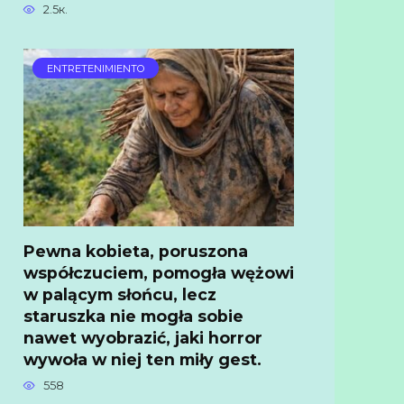
2.5к.
ENTRETENIMIENTO
Pewna kobieta, poruszona
współczuciem, pomogła wężowi
w palącym słońcu, lecz
staruszka nie mogła sobie
nawet wyobrazić, jaki horror
wywoła w niej ten miły gest.
558