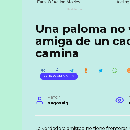
Una paloma no 
amiga de un ca
camina
OTROS ANIMALES
АВТОР
saqosaig
La verdadera amistad no tiene fronteras ni