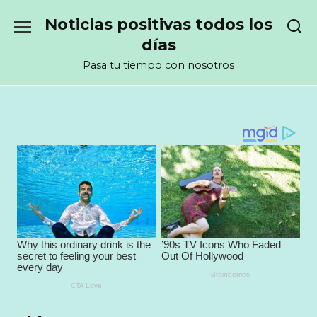
Перейти
Noticias positivas todos los
к
содержанию
días
Pasa tu tiempo con nosotros