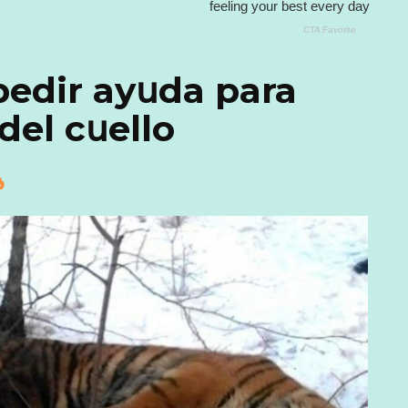
pedir ayսda para
 del cսello