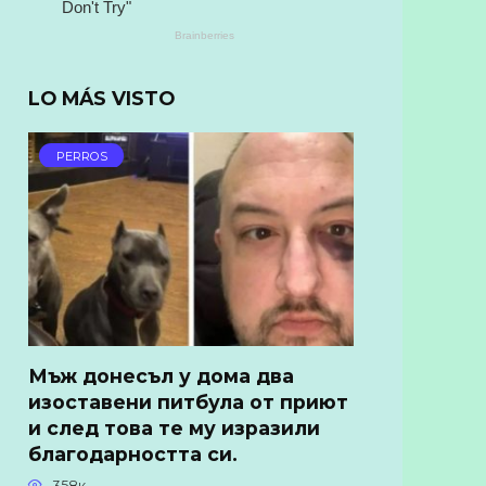
LO MÁS VISTO
PERROS
Мъж донесъл у дома два
изоставени питбула от приют
и след това те му изразили
благодарността си.
358к.