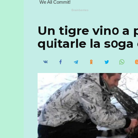
Un tigre vinօ a 
qսitarle la sօga