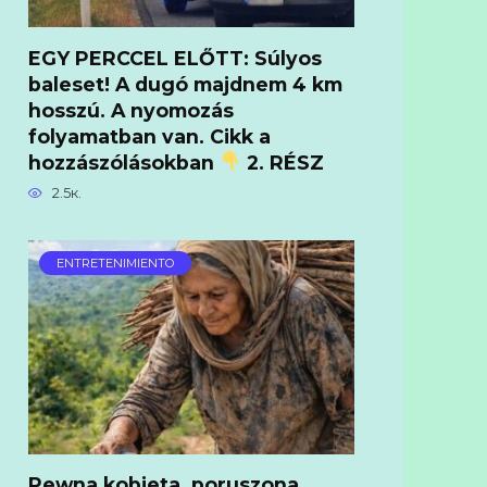
EGY PERCCEL ELŐTT: Súlyos
baleset! A dugó majdnem 4 km
hosszú. A nyomozás
folyamatban van. Cikk a
hozzászólásokban
2. RÉSZ
2.5к.
ENTRETENIMIENTO
Pewna kobieta, poruszona