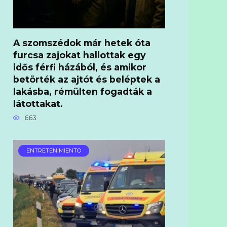
A szomszédok már hetek óta
furcsa zajokat hallottak egy
idős férfi házából, és amikor
betörték az ajtót és beléptek a
lakásba, rémülten fogadták a
látottakat.
663
ENTRETENIMIENTO