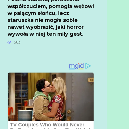
współczuciem, pomogła wężowi
w palącym słońcu, lecz
staruszka nie mogła sobie
nawet wyobrazić, jaki horror
wywoła w niej ten miły gest.
563