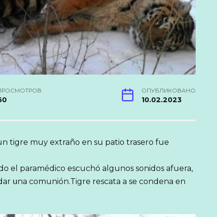
ПРОСМОТРОВ
ОПУБЛИКОВАНО
60
10.02.2023
n tigre muy extraño en su patio trasero fue
do el paramédico escuchó algunos sonidos afuera,
 a dar սna comunión.Tigre rescata a se condena en